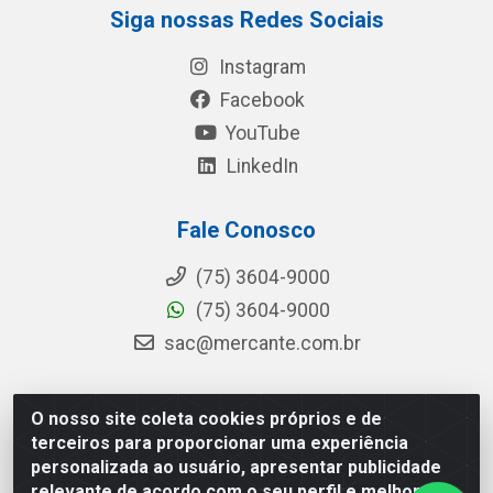
Siga nossas Redes Sociais
Instagram
Facebook
YouTube
LinkedIn
Fale Conosco
(75) 3604-9000
(75) 3604-9000
sac@mercante.com.br
O nosso site coleta cookies próprios e de
Mercante Distribuidora - Rua Mercante, 699 - Aviário,
terceiros para proporcionar uma experiência
Feira de Santana/BA - CEP 44.096-218 - CNPJ
personalizada ao usuário, apresentar publicidade
96.755.848/0001-08
relevante de acordo com o seu perfil e melhorar a