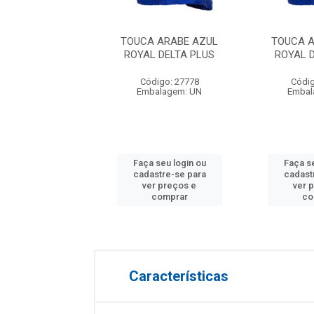
A ARABE AZUL
TOUCA ARABE AZUL
TOUCA 
L DELTA PLUS
ROYAL DELTA PLUS
ROYAL 
digo: 27778
Código: 27778
Códig
balagem: UN
Embalagem: UN
Embal
 seu login ou
Faça seu login ou
Faça se
astre-se para
cadastre-se para
cadast
er preços e
ver preços e
ver 
comprar
comprar
co
Características