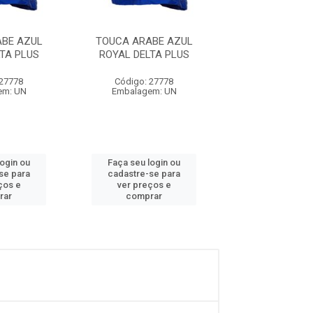
BE AZUL
TOUCA ARABE AZUL
TOUCA ARABE
TA PLUS
ROYAL DELTA PLUS
ROYAL DELTA
 27778
Código: 27778
Código: 27
em: UN
Embalagem: UN
Embalagem:
login ou
Faça seu login ou
Faça seu log
se para
cadastre-se para
cadastre-se 
ços e
ver preços e
ver preços
rar
comprar
comprar