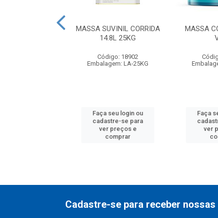
ADORA NITRO
MASSA SUVINIL CORRIDA
MASSA C
E 0,9L MONTANA
14.8L 25KG
digo: 27757
Código: 18902
Códig
balagem: UN
Embalagem: LA-25KG
Embalag
 seu login ou
Faça seu login ou
Faça s
astre-se para
cadastre-se para
cadast
er preços e
ver preços e
ver 
comprar
comprar
co
Cadastre-se para receber nossas 