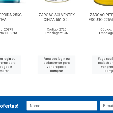
ORRIDA 25KG
ZARCAO SOLVENTEX
ZARCAO PIT
VIVA
CINZA 551 0.9L
ESCURO 225ML
o: 20375
Código: 2720
Código:
em: BD-25KG
Embalagem: UN
Embalag
eu login ou
Faça seu login ou
Faça seu 
re-se para
cadastre-se para
cadastre-
preços e
ver preços e
ver pre
mprar
comprar
comp
ofertas!