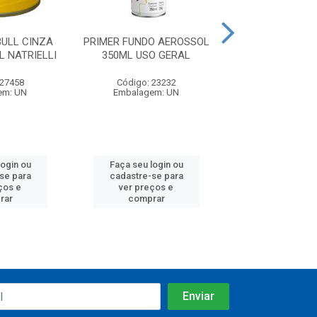
BULL CINZA
PRIMER FUNDO AEROSSOL
SELADOR ACRILI
 NATRIELLI
350ML USO GERAL
VIVA
 27458
Código: 23232
Código: 24
em: UN
Embalagem: UN
Embalagem: B
login ou
Faça seu login ou
Faça seu log
se para
cadastre-se para
cadastre-se
ços e
ver preços e
ver preços
rar
comprar
compra