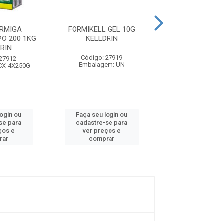
ORMIGA
FORMIKELL GEL 10G
RATICIDA GRA
PO 200 1KG
KELLDRIN
C/40SACHES 2
RIN
KELLDRI
Código: 27919
 27912
Código: 27
Embalagem: UN
CX-4X250G
Embalagem: PC
login ou
Faça seu login ou
Faça seu log
se para
cadastre-se para
cadastre-se 
ços e
ver preços e
ver preços
rar
comprar
comprar