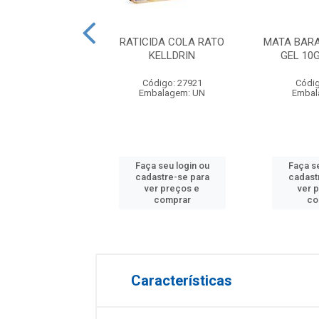
A MATO AKB
RATICIDA COLA RATO
MATA BAR
TO480 ECON 10ML
KELLDRIN
GEL 10
KELLDRIN
Código: 27921
Códig
digo: 27915
Embalagem: UN
Embal
gem: PC-20X10ML
 seu login ou
Faça seu login ou
Faça se
astre-se para
cadastre-se para
cadast
er preços e
ver preços e
ver 
comprar
comprar
co
Características