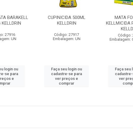
ATA BARAKELL
CUPINICIDA 500ML
MATA F
G KELLDRIN
KELLDRIN
KELLMICIDA 
KELLD
o: 27916
Código: 27917
Código:
agem: UN
Embalagem: UN
Embalagem: 
u login ou
Faça seu login ou
Faça seu 
re-se para
cadastre-se para
cadastre-
preços e
ver preços e
ver pre
mprar
comprar
comp