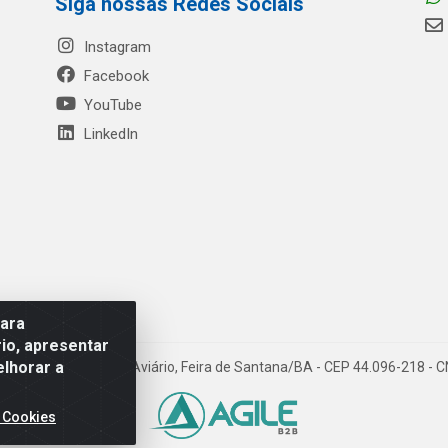
Siga nossas Redes Sociais
Instagram
Facebook
YouTube
LinkedIn
para
io, apresentar
elhorar a
- Rua Mercante, 699 - Aviário, Feira de Santana/BA - CEP 44.096-218 -
 Cookies