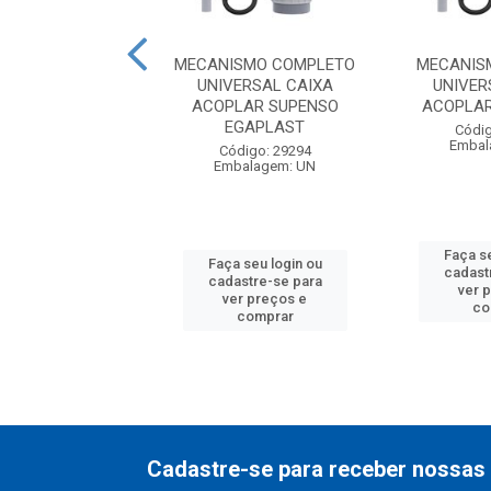
SMO COMPLETO
MECANISMO COMPLETO
MECANIS
ERSAL CAIXA
UNIVERSAL CAIXA
UNIVER
R LATAO BLUKIT
ACOPLAR SUPENSO
ACOPLAR
EGAPLAST
digo: 15333
Códig
balagem: UN
Embal
Código: 29294
Embalagem: UN
 seu login ou
Faça se
Faça seu login ou
astre-se para
cadast
cadastre-se para
er preços e
ver 
ver preços e
comprar
co
comprar
Cadastre-se para receber nossas 