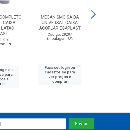
 COMPLETO
MECANISMO SAIDA
MECANISMO C
L CAIXA
UNIVERSAL CAIXA
UNIVERSAL 
 LATAO
ACOPLAR EGAPLAST
ACOPLAR LATAO
LAST
Código: 29297
Código: 15
Embalagem: UN
Embalagem:
 29293
em: UN
Faça seu login ou
Faça seu log
login ou
cadastre-se para
cadastre-se 
se para
ver preços e
ver preços
ços e
comprar
comprar
rar