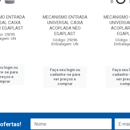
MO ENTRADA
MECANISMO ENTRADA
MECANISMO
SAL CAIXA
UNIVERSAL CAIXA
UNIVERSA
 EGAPLAST
ACOPLADA NEO
ACOPLAR
EGAPLAST
EGAP
o: 29295
agem: UN
Código: 29296
Código:
Embalagem: UN
Embalag
u login ou
Faça seu login ou
Faça seu 
re-se para
cadastre-se para
cadastre-
preços e
ver preços e
ver pre
mprar
comprar
comp
ofertas!