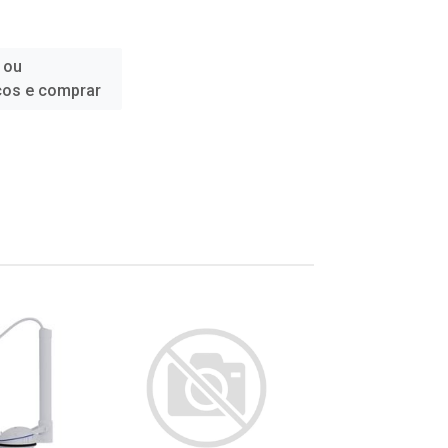
 ou
ços e comprar