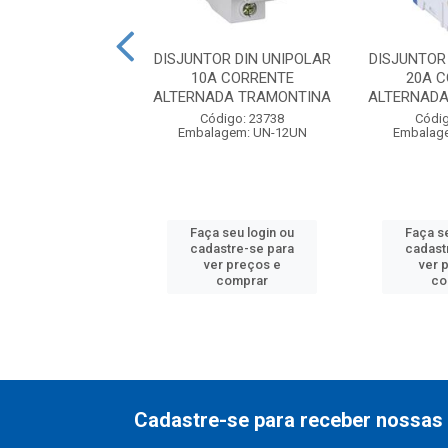
OR DIN BIPOLAR
DISJUNTOR DIN UNIPOLAR
DISJUNTOR
A CORRENTE
10A CORRENTE
20A 
ADA TRAMONTINA
ALTERNADA TRAMONTINA
ALTERNAD
digo: 23765
Código: 23738
Códig
balagem: UN
Embalagem: UN-12UN
Embalag
 seu login ou
Faça seu login ou
Faça s
astre-se para
cadastre-se para
cadast
er preços e
ver preços e
ver 
comprar
comprar
co
Cadastre-se para receber nossas 