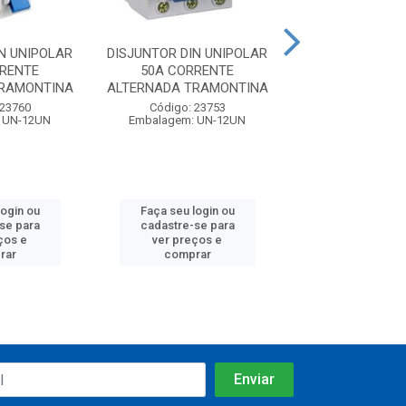
N UNIPOLAR
DISJUNTOR DIN UNIPOLAR
DISJUNTOR DIN 
RRENTE
50A CORRENTE
63A CORRE
TRAMONTINA
ALTERNADA TRAMONTINA
ALTERNADA TR
 23760
Código: 23753
Código: 23
 UN-12UN
Embalagem: UN-12UN
Embalagem: U
login ou
Faça seu login ou
Faça seu log
se para
cadastre-se para
cadastre-se
ços e
ver preços e
ver preços
rar
comprar
compra