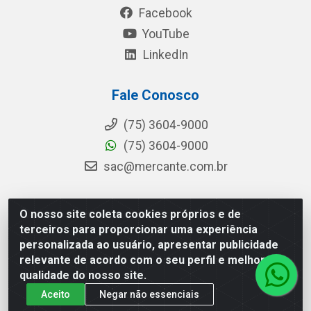
Facebook
YouTube
LinkedIn
Fale Conosco
(75) 3604-9000
(75) 3604-9000
sac@mercante.com.br
O nosso site coleta cookies próprios e de
Mercante Distribuidora - Rua Mercante, 699 - Aviário,
terceiros para proporcionar uma experiência
Feira de Santana/BA - CEP 44.096-218 - CNPJ
personalizada ao usuário, apresentar publicidade
96.755.848/0001-08
relevante de acordo com o seu perfil e melhorar a
qualidade do nosso site.
Aceito
Negar não essenciais