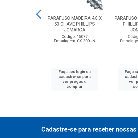
SO FIXACAO MDF
PARAFUSO MADEIRA 4.8 X
PARAFUSO
LIPS 6.0 X 70
50 CHAVE PHILLIPS
PHILLIP
JOMARCA
JOMARCA
JO
digo: 15001
Código: 15077
Códig
agem: CX-100UN
Embalagem: CX-200UN
Embalage
 seu login ou
Faça seu login ou
Faça s
astre-se para
cadastre-se para
cadast
er preços e
ver preços e
ver 
comprar
comprar
co
Cadastre-se para receber nossas 