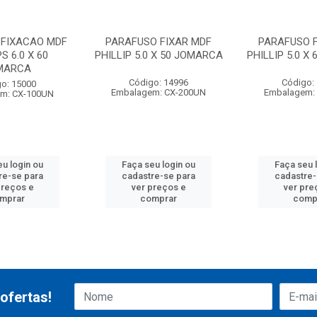
 FIXACAO MDF
PARAFUSO FIXAR MDF
PARAFUSO F
S 6.0 X 60
PHILLIP 5.0 X 50 JOMARCA
PHILLIP 5.0 X
MARCA
Código: 14996
Código:
o: 15000
Embalagem: CX-200UN
Embalagem:
m: CX-100UN
eu login ou
Faça seu login ou
Faça seu 
re-se para
cadastre-se para
cadastre-
preços e
ver preços e
ver pre
mprar
comprar
comp
ofertas!