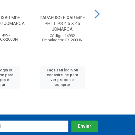
IXAR MDF
PARAFUSO FIXAR MDF
PARAFUSO FIX
 60 JOMARCA
PHILLIPS 4.5 X 45
PHILLIPS 4.0
JOMARCA
JOMARC
 14997
Código: 14992
Código: 14
 CX-200UN
Embalagem: CX-200UN
Embalagem: CX
login ou
Faça seu login ou
Faça seu log
se para
cadastre-se para
cadastre-se
ços e
ver preços e
ver preços
rar
comprar
compra