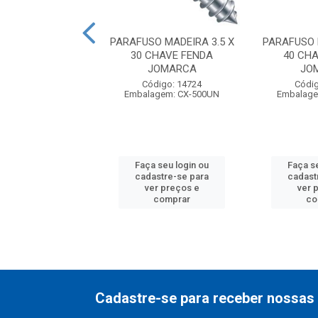
O MADEIRA 3.8 X
PARAFUSO MADEIRA 3.5 X
PARAFUSO 
CHAVE FENDA
30 CHAVE FENDA
40 CH
JOMARCA
JOMARCA
JO
digo: 14728
Código: 14724
Códig
agem: CX-500UN
Embalagem: CX-500UN
Embalage
 seu login ou
Faça seu login ou
Faça s
astre-se para
cadastre-se para
cadast
er preços e
ver preços e
ver 
comprar
comprar
co
Cadastre-se para receber nossas 