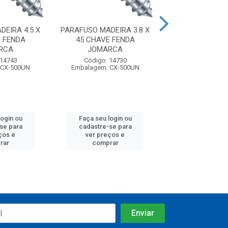
EIRA 4.5 X
PARAFUSO MADEIRA 3.8 X
PARAFUSO MADEI
 FENDA
45 CHAVE FENDA
22 CHAVE F
RCA
JOMARCA
JOMARC
 14743
Código: 14730
Código: 14
 CX-500UN
Embalagem: CX-500UN
Embalagem: CX
login ou
Faça seu login ou
Faça seu log
se para
cadastre-se para
cadastre-se
ços e
ver preços e
ver preços
rar
comprar
compra