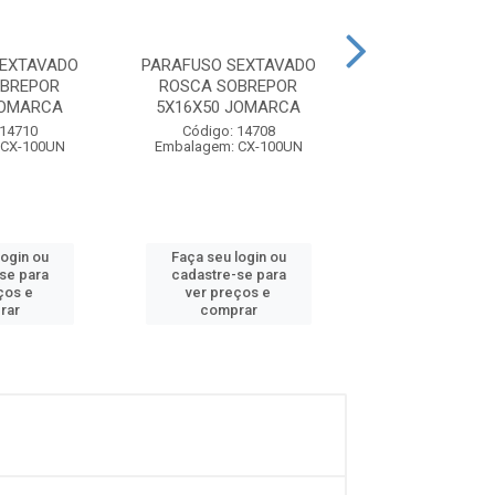
SEXTAVADO
PARAFUSO SEXTAVADO
PARAFUSO SE
OBREPOR
ROSCA SOBREPOR
ROSCA SOB
JOMARCA
5X16X50 JOMARCA
5X16X60 JO
 14710
Código: 14708
Código: 15
 CX-100UN
Embalagem: CX-100UN
Embalagem: CX
login ou
Faça seu login ou
Faça seu log
se para
cadastre-se para
cadastre-se
ços e
ver preços e
ver preços
rar
comprar
compra