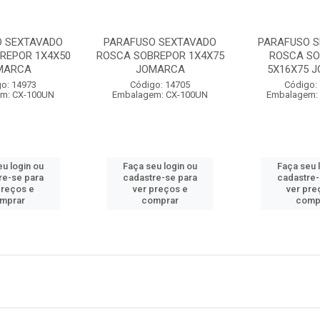
O SEXTAVADO
PARAFUSO SEXTAVADO
PARAFUSO 
REPOR 1X4X50
ROSCA SOBREPOR 1X4X75
ROSCA S
MARCA
JOMARCA
5X16X75 
o: 14973
Código: 14705
Código:
m: CX-100UN
Embalagem: CX-100UN
Embalagem:
eu login ou
Faça seu login ou
Faça seu 
re-se para
cadastre-se para
cadastre-
preços e
ver preços e
ver pre
mprar
comprar
comp