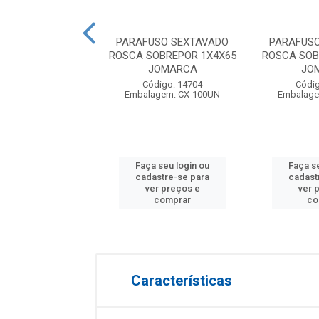
USO SEXTAVADO
PARAFUSO SEXTAVADO
PARAFUS
NTEIRA ZINCADO
ROSCA SOBREPOR 1X4X65
ROSCA SOB
6X1 JOMARCA
JOMARCA
JO
digo: 19629
Código: 14704
Códig
agem: CX-200UN
Embalagem: CX-100UN
Embalage
 seu login ou
Faça seu login ou
Faça s
astre-se para
cadastre-se para
cadast
er preços e
ver preços e
ver 
comprar
comprar
co
Características