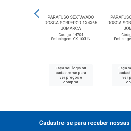
USO SEXTAVADO
PARAFUSO SEXTAVADO
PARAFUS
4 ROSCA INTEIRA
ROSCA SOBREPOR 1X4X65
ROSCA SOB
INA ZINCADO
JOMARCA
JO
digo: 25537
Código: 14704
Códig
agem: CX-200UN
Embalagem: CX-100UN
Embalage
 seu login ou
Faça seu login ou
Faça s
astre-se para
cadastre-se para
cadast
er preços e
ver preços e
ver 
comprar
comprar
co
Cadastre-se para receber nossas 