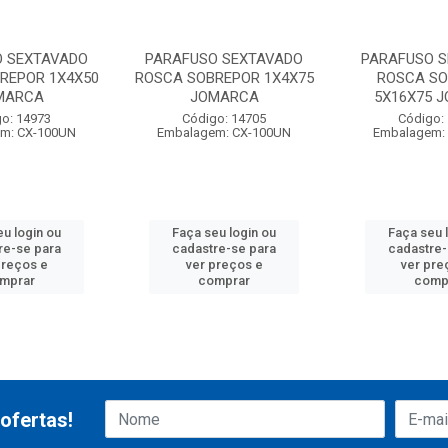
O SEXTAVADO
PARAFUSO SEXTAVADO
PARAFUSO 
REPOR 1X4X50
ROSCA SOBREPOR 1X4X75
ROSCA S
MARCA
JOMARCA
5X16X75 
o: 14973
Código: 14705
Código:
m: CX-100UN
Embalagem: CX-100UN
Embalagem:
eu login ou
Faça seu login ou
Faça seu 
re-se para
cadastre-se para
cadastre-
preços e
ver preços e
ver pre
mprar
comprar
comp
ofertas!