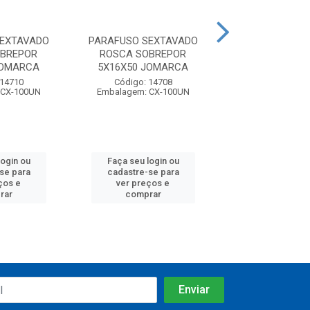
SEXTAVADO
PARAFUSO SEXTAVADO
PARAFUSO SE
OBREPOR
ROSCA SOBREPOR
ROSCA SOB
JOMARCA
5X16X50 JOMARCA
5X16X65 JO
 14710
Código: 14708
Código: 14
 CX-100UN
Embalagem: CX-100UN
Embalagem: CX
login ou
Faça seu login ou
Faça seu log
se para
cadastre-se para
cadastre-se
ços e
ver preços e
ver preços
rar
comprar
compra