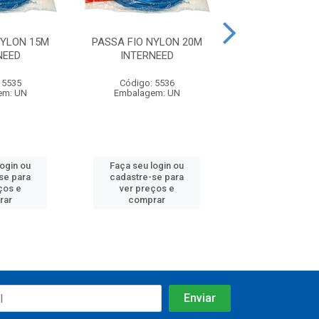
NYLON 15M
PASSA FIO NYLON 20M
PASSA FIO PVC
NEED
INTERNEED
FOXLUX
 5535
Código: 5536
Código: 16
em: UN
Embalagem: UN
Embalagem:
login ou
Faça seu login ou
Faça seu log
se para
cadastre-se para
cadastre-se 
ços e
ver preços e
ver preços
rar
comprar
comprar