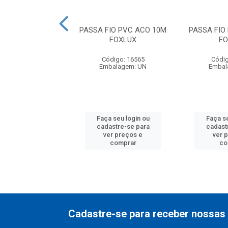
IO PVC ACO 30M
PASSA FIO PVC ACO 10M
PASSA FIO
FOXLUX
FOXLUX
FO
digo: 16568
Código: 16565
Códig
balagem: UN
Embalagem: UN
Embal
 seu login ou
Faça seu login ou
Faça se
astre-se para
cadastre-se para
cadast
er preços e
ver preços e
ver 
comprar
comprar
co
Cadastre-se para receber nossas 