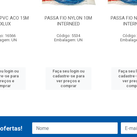
 PVC ACO 15M
PASSA FIO NYLON 10M
PASSA FIO 
XLUX
INTERNEED
INTER
o: 16566
Código: 5534
Código:
agem: UN
Embalagem: UN
Embalag
u login ou
Faça seu login ou
Faça seu 
re-se para
cadastre-se para
cadastre-
preços e
ver preços e
ver pre
mprar
comprar
comp
ofertas!