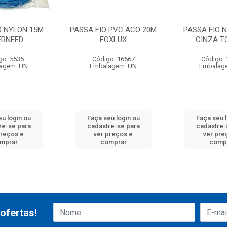
O NYLON 15M
PASSA FIO PVC ACO 20M
PASSA FIO 
ERNEED
FOXLUX
CINZA T
go: 5535
Código: 16567
Código:
agem: UN
Embalagem: UN
Embalag
u login ou
Faça seu login ou
Faça seu 
re-se para
cadastre-se para
cadastre-
preços e
ver preços e
ver pre
mprar
comprar
comp
ofertas!