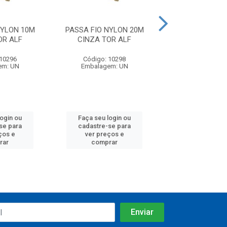
NYLON 10M
PASSA FIO NYLON 20M
PASSA FIO NY
OR ALF
CINZA TOR ALF
CINZA TOR
 10296
Código: 10298
Código: 10
em: UN
Embalagem: UN
Embalagem:
login ou
Faça seu login ou
Faça seu log
se para
cadastre-se para
cadastre-se 
ços e
ver preços e
ver preços
rar
comprar
comprar