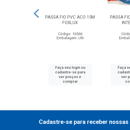
IO PVC ACO 30M
PASSA FIO PVC ACO 15M
PASSA FI
FOXLUX
FOXLUX
INT
digo: 16568
Código: 16566
Códi
balagem: UN
Embalagem: UN
Embal
 seu login ou
Faça seu login ou
Faça se
astre-se para
cadastre-se para
cadast
er preços e
ver preços e
ver 
comprar
comprar
co
Cadastre-se para receber nossas 