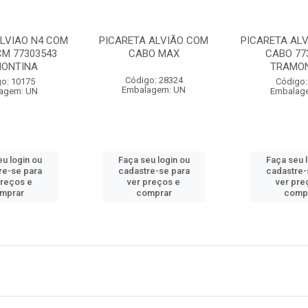
ALVIAO N4 COM
PICARETA ALVIÃO COM
PICARETA ALV
CM 77303543
CABO MAX
CABO 77
ONTINA
TRAMO
Código: 28324
o: 10175
Código:
Embalagem: UN
agem: UN
Embalag
u login ou
Faça seu login ou
Faça seu 
re-se para
cadastre-se para
cadastre-
preços e
ver preços e
ver pre
mprar
comprar
comp