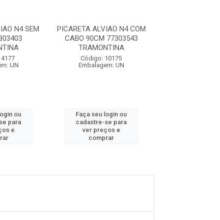
IAO N4 SEM
PICARETA ALVIAO N4 COM
PICARETA ALV
303403
CABO 90CM 77303543
CABO M
NTINA
TRAMONTINA
Código: 28
 4177
Código: 10175
Embalagem:
em: UN
Embalagem: UN
login ou
Faça seu login ou
Faça seu log
se para
cadastre-se para
cadastre-se 
ços e
ver preços e
ver preços
rar
comprar
comprar