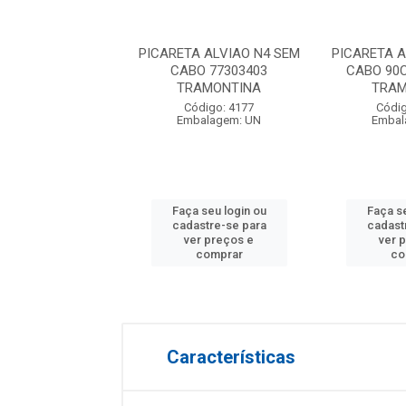
TA ALVIÃO COM
PICARETA ALVIAO N4 SEM
PICARETA 
ABO MAX
CABO 77303403
CABO 90
TRAMONTINA
TRAM
digo: 28324
Código: 4177
Códig
balagem: UN
Embalagem: UN
Embal
 seu login ou
Faça seu login ou
Faça se
astre-se para
cadastre-se para
cadast
er preços e
ver preços e
ver 
comprar
comprar
co
Características