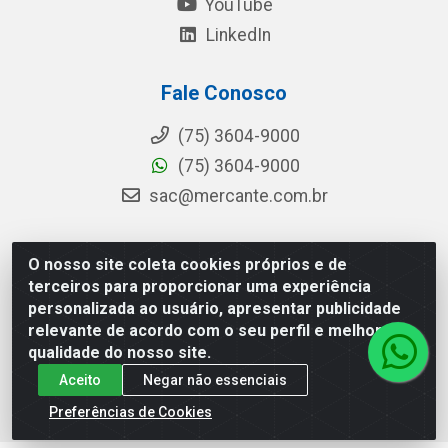
YouTube
LinkedIn
Fale Conosco
(75) 3604-9000
(75) 3604-9000
sac@mercante.com.br
O nosso site coleta cookies próprios e de
Mercante Distribuidora - Rua Mercante, 699 - Aviário,
terceiros para proporcionar uma experiência
Feira de Santana/BA - CEP 44.096-218 - CNPJ
personalizada ao usuário, apresentar publicidade
96.755.848/0001-08
relevante de acordo com o seu perfil e melhorar a
qualidade do nosso site.
Aceito
Negar não essenciais
Preferências de Cookies