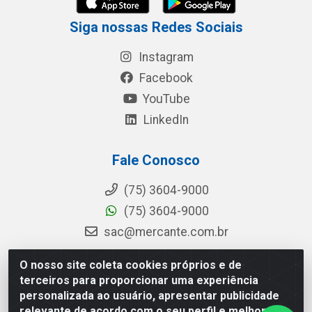
Siga nossas Redes Sociais
Instagram
Facebook
YouTube
LinkedIn
Fale Conosco
(75) 3604-9000
(75) 3604-9000
sac@mercante.com.br
O nosso site coleta cookies próprios e de
terceiros para proporcionar uma experiência
Mercante Distribuidora - Rua Mercante, 699 - Aviário, Feira de
personalizada ao usuário, apresentar publicidade
Santana/BA - CEP 44.096-218 - CNPJ 96.755.848/0001-08
relevante de acordo com o seu perfil e melhorar a