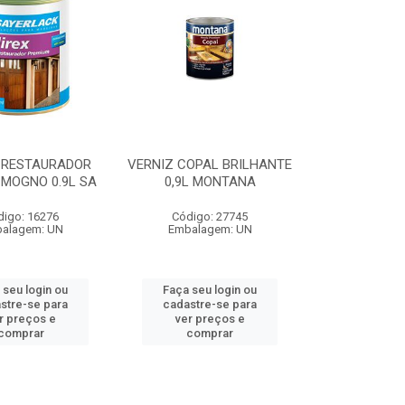
 RESTAURADOR
VERNIZ COPAL BRILHANTE
 MOGNO 0.9L SA
0,9L MONTANA
digo: 16276
Código: 27745
alagem: UN
Embalagem: UN
 seu login ou
Faça seu login ou
stre-se para
cadastre-se para
r preços e
ver preços e
comprar
comprar