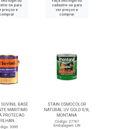
 seu login ou
Faça seu login ou
stre-se para
cadastre-se para
r preços e
ver preços e
comprar
comprar
 SUVINIL BASE
STAIN OSMOCOLOR
NTE MARITIMO
NATURAL UV GOLD 0,9L
A PROTECAO
MONTANA
RILHAN...
Código: 27767
Embalagem: UN
digo: 3095