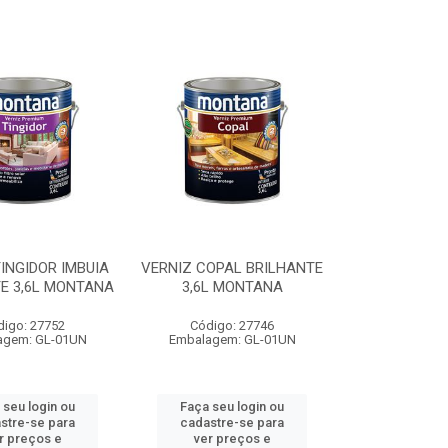
INGIDOR IMBUIA
VERNIZ COPAL BRILHANTE
E 3,6L MONTANA
3,6L MONTANA
digo: 27752
Código: 27746
agem: GL-01UN
Embalagem: GL-01UN
 seu login ou
Faça seu login ou
stre-se para
cadastre-se para
r preços e
ver preços e