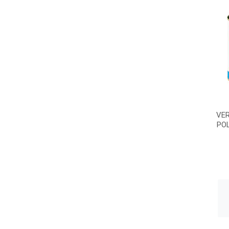
VE
POL