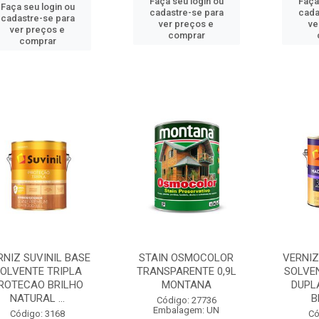
Faça seu login ou
Faça
Faça seu login ou
cadastre-se para
cada
cadastre-se para
ver preços e
ve
ver preços e
comprar
comprar
RNIZ SUVINIL BASE
STAIN OSMOCOLOR
VERNIZ
OLVENTE TRIPLA
TRANSPARENTE 0,9L
SOLVE
ROTECAO BRILHO
MONTANA
DUPL
NATURAL ...
B
Código: 27736
Embalagem: UN
Código: 3168
Có