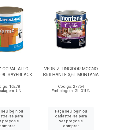
Z COPAL ALTO
VERNIZ TINGIDOR MOGNO
0.9L SAYERLACK
BRILHANTE 3,6L MONTANA
digo: 16278
Código: 27754
alagem: UN
Embalagem: GL-01UN
 seu login ou
Faça seu login ou
stre-se para
cadastre-se para
r preços e
ver preços e
comprar
comprar