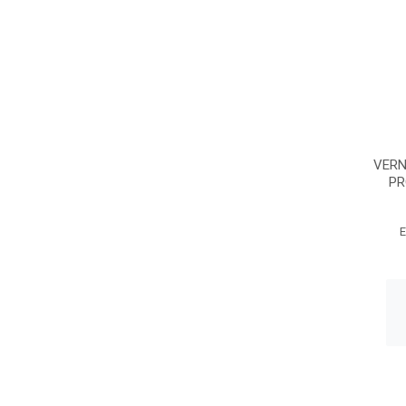
VERN
PR
E