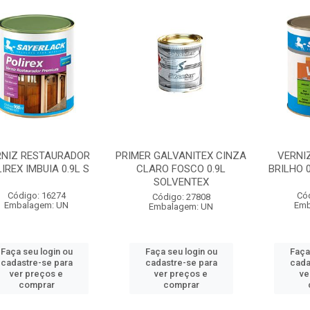
RNIZ RESTAURADOR
PRIMER GALVANITEX CINZA
VERNI
IREX IMBUIA 0.9L S
CLARO FOSCO 0.9L
BRILHO 
SOLVENTEX
Código: 16274
Có
Código: 27808
Embalagem: UN
Emb
Embalagem: UN
Faça seu login ou
Faça seu login ou
Faça
cadastre-se para
cadastre-se para
cada
ver preços e
ver preços e
ve
comprar
comprar