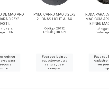
O DE MAO ARO
PNEU CARRO MAO 3.25X8
RODA PARA C
ARA 3.25X8
2 LONAS LIGHT AJAX
MAO COM ARO
MASTIL
E PNEU MACI
Código: 29112
o: 25114
Código:
Embalagem: UN
agem: UN
Embalag
u login ou
Faça seu login ou
Faça seu 
re-se para
cadastre-se para
cadastre-
preços e
ver preços e
ver pre
mprar
comprar
comp