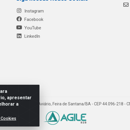
Instagram
Facebook
YouTube
LinkedIn
para
io, apresentar
elhorar a
- Rua Mercante, 699 - Aviário, Feira de Santana/BA - CEP 44.096-218 -
 Cookies