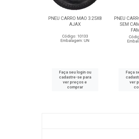
CARRO MAO ARO
PNEU CARRO MAO 3.25X8
PNEU CARR
O COM BUCHA
AJAX
SEM CAM
NJA 77740051
FA
RAMON...
Código: 10133
Códig
Embalagem: UN
Embal
digo: 26163
balagem: UN
Faça seu login ou
Faça se
 seu login ou
cadastre-se para
cadast
astre-se para
ver preços e
ver 
er preços e
comprar
co
comprar