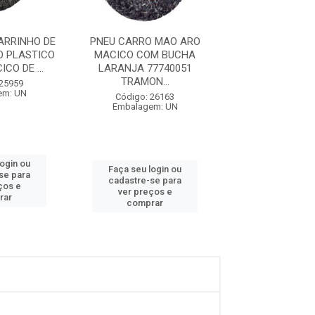
ARRINHO DE
PNEU CARRO MAO ARO
PNEU CARRO MA
 PLASTICO
MACICO COM BUCHA
AJAX
CO DE ...
LARANJA 77740051
TRAMON...
Código: 10
 25959
Embalagem:
em: UN
Código: 26163
Embalagem: UN
login ou
Faça seu log
Faça seu login ou
se para
cadastre-se 
cadastre-se para
ços e
ver preços
ver preços e
rar
comprar
comprar