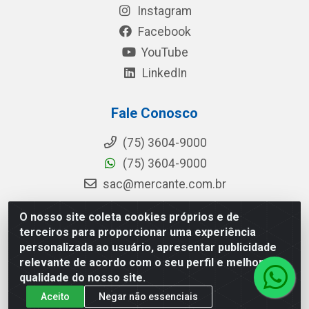
Instagram
Facebook
YouTube
LinkedIn
Fale Conosco
(75) 3604-9000
(75) 3604-9000
sac@mercante.com.br
O nosso site coleta cookies próprios e de
terceiros para proporcionar uma experiência
Mercante Distribuidora - Rua Mercante, 699 - Aviário, Feira de
personalizada ao usuário, apresentar publicidade
Santana/BA - CEP 44.096-218 - CNPJ 96.755.848/0001-08
relevante de acordo com o seu perfil e melhorar a
qualidade do nosso site.
Aceito
Negar não essenciais