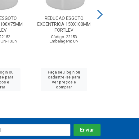
 ESGOTO
REDUCAO ESGOTO
REDUCAO EXCE
 100X75MM
EXCENTRICA 150X100MM
150X100MM 
LEV
FORTLEV
Código: 4
 22152
Código: 22153
Embalagem: U
 UN-10UN
Embalagem: UN
login ou
Faça seu login ou
Faça seu log
se para
cadastre-se para
cadastre-se 
ços e
ver preços e
ver preços
rar
comprar
comprar