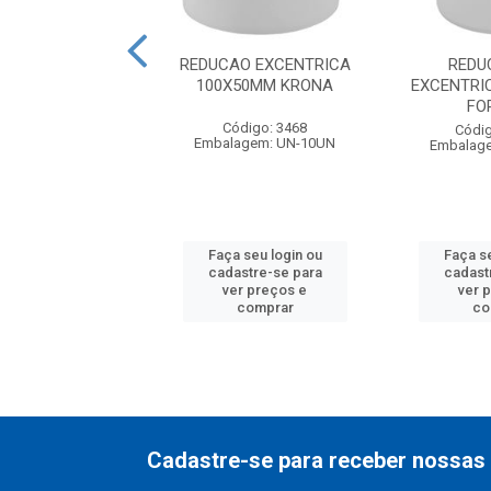
AO EXCENTRICA
REDUCAO EXCENTRICA
REDU
50MM AMANCO
100X50MM KRONA
EXCENTRI
FO
ódigo: 4888
Código: 3468
Códig
agem: UN-10UN
Embalagem: UN-10UN
Embalag
 seu login ou
Faça seu login ou
Faça se
astre-se para
cadastre-se para
cadast
er preços e
ver preços e
ver 
comprar
comprar
co
Cadastre-se para receber nossas 