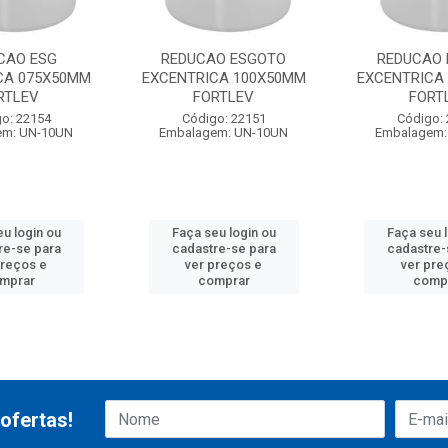
CAO ESG
REDUCAO ESGOTO
REDUCAO
CA 075X50MM
EXCENTRICA 100X50MM
EXCENTRICA
RTLEV
FORTLEV
FORT
o: 22154
Código: 22151
Código:
em: UN-10UN
Embalagem: UN-10UN
Embalagem:
u login ou
Faça seu login ou
Faça seu 
re-se para
cadastre-se para
cadastre-
preços e
ver preços e
ver pre
mprar
comprar
comp
ofertas!