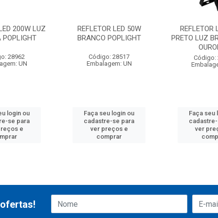
LED 200W LUZ
REFLETOR LED 50W
REFLETOR 
 POPLIGHT
BRANCO POPLIGHT
PRETO LUZ B
OURO
o: 28962
Código: 28517
Código:
agem: UN
Embalagem: UN
Embalag
eu login ou
Faça seu login ou
Faça seu 
re-se para
cadastre-se para
cadastre-
preços e
ver preços e
ver pre
mprar
comprar
comp
ofertas!