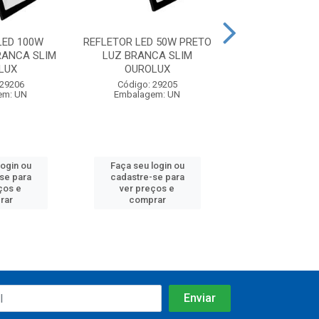
LED 100W
REFLETOR LED 50W PRETO
REFLETOR LED 
RANCA SLIM
LUZ BRANCA SLIM
BRANCA POP
LUX
OUROLUX
Código: 28
 29206
Código: 29205
Embalagem:
em: UN
Embalagem: UN
login ou
Faça seu login ou
Faça seu log
se para
cadastre-se para
cadastre-se
ços e
ver preços e
ver preços
rar
comprar
compra