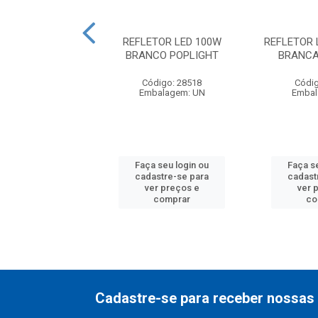
TOR LED 200W
REFLETOR LED 100W
REFLETOR 
O LUZ BRANCO
BRANCO POPLIGHT
BRANCA
FOXLUX
Código: 28518
Códig
digo: 28878
Embalagem: UN
Embal
balagem: UN
 seu login ou
Faça seu login ou
Faça s
astre-se para
cadastre-se para
cadast
er preços e
ver preços e
ver 
comprar
comprar
co
Cadastre-se para receber nossas 