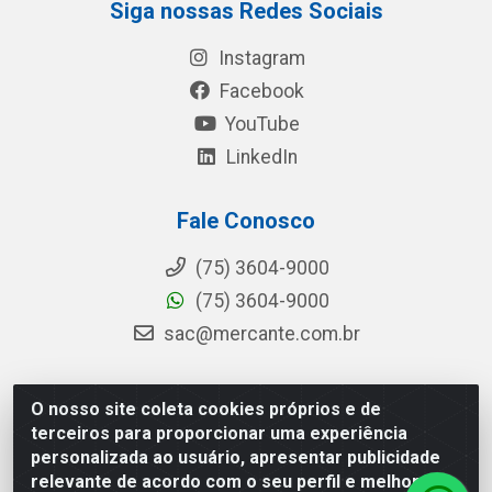
Siga nossas Redes Sociais
Instagram
Facebook
YouTube
LinkedIn
Fale Conosco
(75) 3604-9000
(75) 3604-9000
sac@mercante.com.br
O nosso site coleta cookies próprios e de
Mercante Distribuidora - Rua Mercante, 699 - Aviário,
terceiros para proporcionar uma experiência
Feira de Santana/BA - CEP 44.096-218 - CNPJ
personalizada ao usuário, apresentar publicidade
96.755.848/0001-08
relevante de acordo com o seu perfil e melhorar a