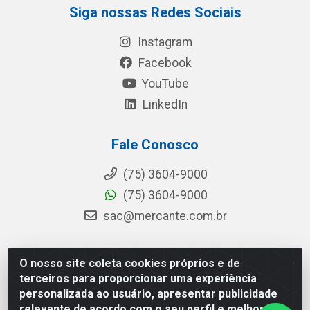
Siga nossas Redes Sociais
Instagram
Facebook
YouTube
LinkedIn
Fale Conosco
(75) 3604-9000
(75) 3604-9000
sac@mercante.com.br
O nosso site coleta cookies próprios e de
Mercante Distribuidora - Rua Mercante, 699 - Aviário,
terceiros para proporcionar uma experiência
Feira de Santana/BA - CEP 44.096-218 - CNPJ
personalizada ao usuário, apresentar publicidade
96.755.848/0001-08
relevante de acordo com o seu perfil e melhorar a