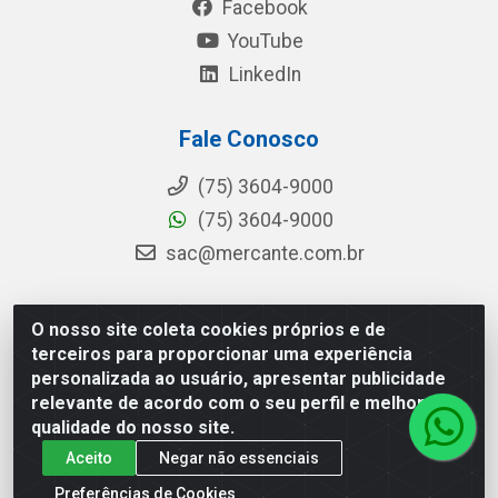
Facebook
YouTube
LinkedIn
Fale Conosco
(75) 3604-9000
(75) 3604-9000
sac@mercante.com.br
O nosso site coleta cookies próprios e de
Mercante Distribuidora - Rua Mercante, 699 - Aviário,
terceiros para proporcionar uma experiência
Feira de Santana/BA - CEP 44.096-218 - CNPJ
personalizada ao usuário, apresentar publicidade
96.755.848/0001-08
relevante de acordo com o seu perfil e melhorar a
qualidade do nosso site.
Aceito
Negar não essenciais
Preferências de Cookies