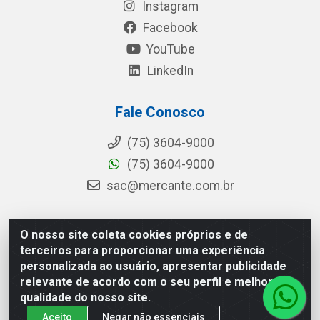
Instagram
Facebook
YouTube
LinkedIn
Fale Conosco
(75) 3604-9000
(75) 3604-9000
sac@mercante.com.br
O nosso site coleta cookies próprios e de
Mercante Distribuidora - Rua Mercante, 699 - Aviário,
terceiros para proporcionar uma experiência
Feira de Santana/BA - CEP 44.096-218 - CNPJ
personalizada ao usuário, apresentar publicidade
96.755.848/0001-08
relevante de acordo com o seu perfil e melhorar a
qualidade do nosso site.
Aceito
Negar não essenciais