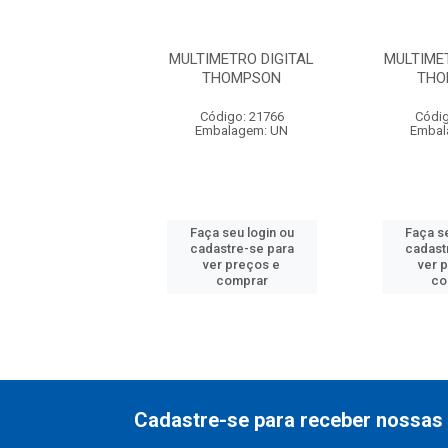
METRO DIGITAL
MULTIMETRO DIGITAL
MULTIME
HOMPSON
THOMPSON
THO
digo: 21766
Código: 21766
Códig
balagem: UN
Embalagem: UN
Embal
 seu login ou
Faça seu login ou
Faça se
astre-se para
cadastre-se para
cadast
er preços e
ver preços e
ver 
comprar
comprar
co
Cadastre-se para receber nossas 