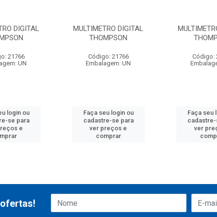
TRO DIGITAL
MULTIMETRO DIGITAL
MULTIMETRO
MPSON
THOMPSON
THOM
o: 21766
Código: 21766
Código:
agem: UN
Embalagem: UN
Embalag
u login ou
Faça seu login ou
Faça seu 
re-se para
cadastre-se para
cadastre-
preços e
ver preços e
ver pre
mprar
comprar
comp
ofertas!