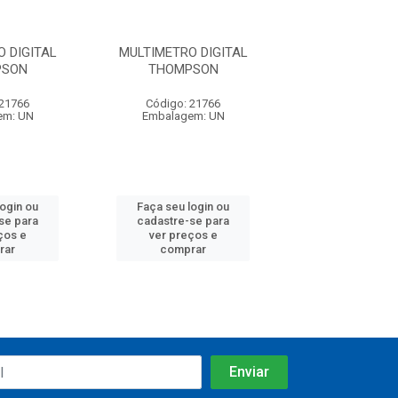
 DIGITAL
MULTIMETRO DIGITAL
MULTIMETRO D
PSON
THOMPSON
THOMPS
 21766
Código: 21766
Código: 21
em: UN
Embalagem: UN
Embalagem:
login ou
Faça seu login ou
Faça seu log
se para
cadastre-se para
cadastre-se 
ços e
ver preços e
ver preços
rar
comprar
comprar