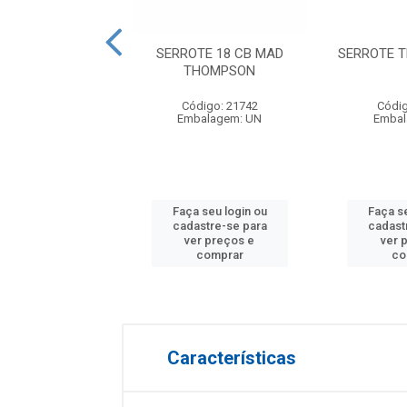
 BI-MATERIAL 24
SERROTE 18 CB MAD
SERROTE 
0MM IRWIN
THOMPSON
digo: 22536
Código: 21742
Códig
balagem: UN
Embalagem: UN
Embal
 seu login ou
Faça seu login ou
Faça se
astre-se para
cadastre-se para
cadast
er preços e
ver preços e
ver 
comprar
comprar
co
Características