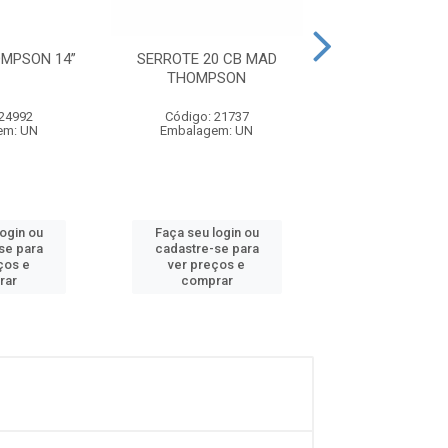
MPSON 14”
SERROTE 20 CB MAD
SERROTE THOM
THOMPSON
 24992
Código: 21737
Código: 24
em: UN
Embalagem: UN
Embalagem:
login ou
Faça seu login ou
Faça seu log
se para
cadastre-se para
cadastre-se 
ços e
ver preços e
ver preços
rar
comprar
comprar