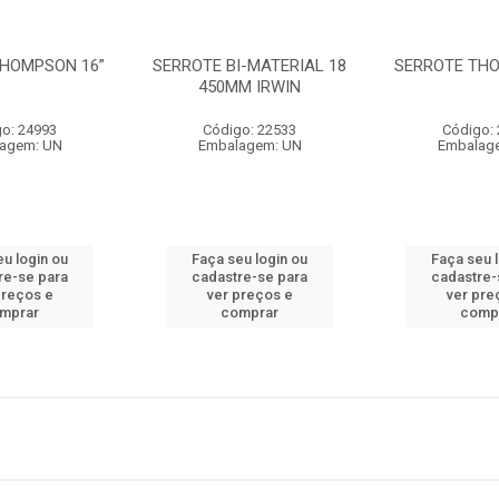
THOMPSON 16”
SERROTE BI-MATERIAL 18
SERROTE THO
450MM IRWIN
o: 24993
Código: 22533
Código:
agem: UN
Embalagem: UN
Embalag
u login ou
Faça seu login ou
Faça seu 
re-se para
cadastre-se para
cadastre-
preços e
ver preços e
ver pre
mprar
comprar
comp