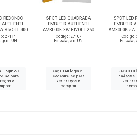
ED REDONDO
SPOT LED QUADRADA
SPOT LED 
R AUTHENTI
EMBUTIR AUTHENTI
EMBUTIR A
W BIVOLT 400
AM3000K 3W BIVOLT 250
AM3000K 5W 
o: 27114
Código: 27107
Código:
agem: UN
Embalagem: UN
Embalag
u login ou
Faça seu login ou
Faça seu 
re-se para
cadastre-se para
cadastre-
preços e
ver preços e
ver pre
mprar
comprar
comp