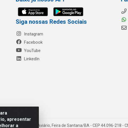
Siga nossas Redes Sociais
Instagram
Facebook
YouTube
LinkedIn
para
io, apresentar
elhorar a
- Rua Mercante, 699 - Aviário, Feira de Santana/BA - CEP 44.096-218 -