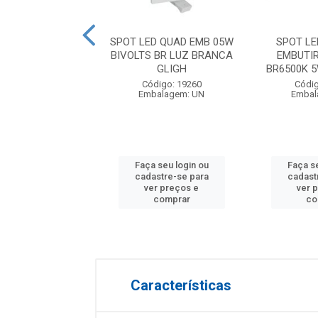
 LED REDONDO
SPOT LED QUAD EMB 05W
SPOT L
R 04W BIVOLTS
BIVOLTS BR LUZ BRANCA
EMBUTI
 LUZ AMARELA
GLIGH
BR6500K 5
GLIG...
Código: 19260
Códig
Embalagem: UN
Embal
digo: 19261
balagem: UN
Faça seu login ou
Faça se
 seu login ou
cadastre-se para
cadast
astre-se para
ver preços e
ver 
er preços e
comprar
co
comprar
Características