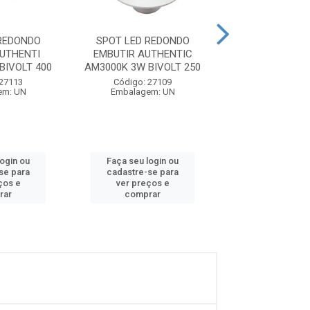
REDONDO
SPOT LED REDONDO
SPOT LED QUAD
UTHENTI
EMBUTIR AUTHENTIC
04W BIVOLTS BR
BIVOLT 400
AM3000K 3W BIVOLT 250
AMARELA GL
 27113
Código: 27109
Código: 19
em: UN
Embalagem: UN
Embalagem:
login ou
Faça seu login ou
Faça seu log
se para
cadastre-se para
cadastre-se 
ços e
ver preços e
ver preços
rar
comprar
comprar