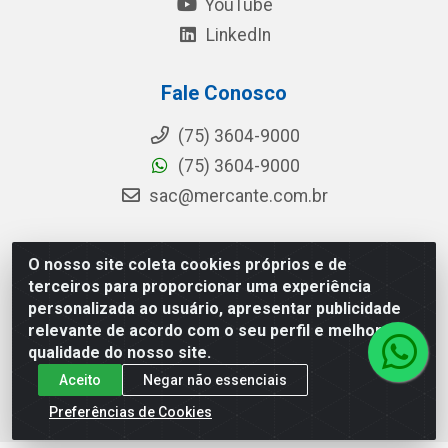
YouTube
LinkedIn
Fale Conosco
(75) 3604-9000
(75) 3604-9000
sac@mercante.com.br
O nosso site coleta cookies próprios e de
Mercante Distribuidora - Rua Mercante, 699 - Aviário,
terceiros para proporcionar uma experiência
Feira de Santana/BA - CEP 44.096-218 - CNPJ
personalizada ao usuário, apresentar publicidade
96.755.848/0001-08
relevante de acordo com o seu perfil e melhorar a
qualidade do nosso site.
Aceito
Negar não essenciais
Preferências de Cookies