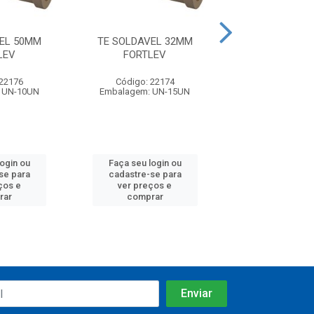
EL 50MM
TE SOLDAVEL 32MM
TE SOLDAVEL
LEV
FORTLEV
KRONA
 22176
Código: 22174
Código: 23
 UN-10UN
Embalagem: UN-15UN
Embalagem: U
login ou
Faça seu login ou
Faça seu log
se para
cadastre-se para
cadastre-se 
ços e
ver preços e
ver preços
rar
comprar
comprar