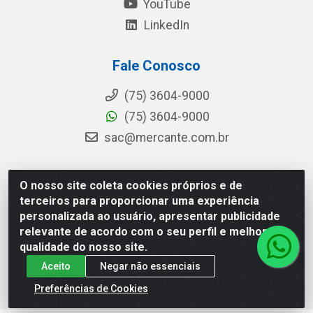
YouTube
LinkedIn
Fale Conosco
(75) 3604-9000
(75) 3604-9000
sac@mercante.com.br
O nosso site coleta cookies próprios e de
Mercante Distribuidora - Rua Mercante, 699 - Aviário,
terceiros para proporcionar uma experiência
Feira de Santana/BA - CEP 44.096-218 - CNPJ
personalizada ao usuário, apresentar publicidade
96.755.848/0001-08
relevante de acordo com o seu perfil e melhorar a
qualidade do nosso site.
Aceito
Negar não essenciais
Preferências de Cookies