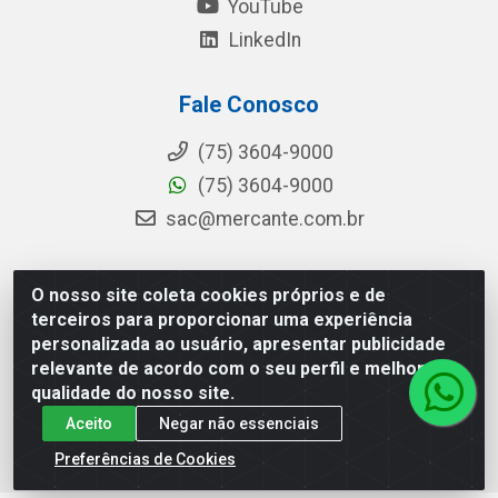
YouTube
LinkedIn
Fale Conosco
(75) 3604-9000
(75) 3604-9000
sac@mercante.com.br
O nosso site coleta cookies próprios e de
Mercante Distribuidora - Rua Mercante, 699 - Aviário,
terceiros para proporcionar uma experiência
Feira de Santana/BA - CEP 44.096-218 - CNPJ
personalizada ao usuário, apresentar publicidade
96.755.848/0001-08
relevante de acordo com o seu perfil e melhorar a
qualidade do nosso site.
Aceito
Negar não essenciais
Preferências de Cookies