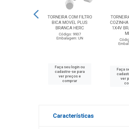
RA COM FILTRO
TORNEIRA COM FILTRO
TORNEIRA
E GOURMET C70
BICA MOVEL PLUS
COZINHA
 1X4 VOLTA
BRANCA HERC
1X4V B
ROMADA...
ME
Código: 9937
Embalagem: UN
digo: 23644
Códig
balagem: UN
Embal
Faça seu login ou
 seu login ou
Faça s
cadastre-se para
astre-se para
cadast
ver preços e
er preços e
ver 
comprar
comprar
co
Características