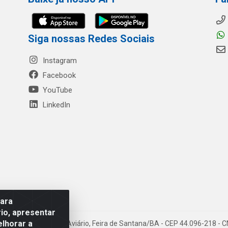
Siga nossas Redes Sociais
Instagram
Facebook
YouTube
LinkedIn
para
io, apresentar
elhorar a
- Rua Mercante, 699 - Aviário, Feira de Santana/BA - CEP 44.096-218 -