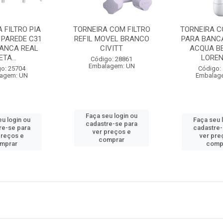
 FILTRO PIA
TORNEIRA COM FILTRO
TORNEIRA C
 PAREDE C31
REFIL MOVEL BRANCO
PARA BANC
RANCA REAL
CIVITT
ACQUA B
TA...
LORENZ
Código: 28861
Embalagem: UN
o: 25704
Código:
agem: UN
Embalag
Faça seu login ou
eu login ou
Faça seu 
cadastre-se para
re-se para
cadastre-
ver preços e
preços e
ver pre
comprar
mprar
comp