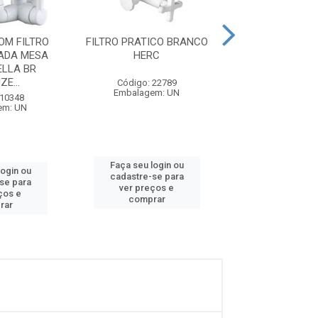
OM FILTRO
FILTRO PRATICO BRANCO
FILTRO DE MESA
ADA MESA
HERC
MOVEL PLUS 
ELLA BR
HERC
E...
Código: 22789
Código: 22
Embalagem: UN
Embalagem:
 10348
em: UN
Faça seu login ou
Faça seu log
login ou
cadastre-se para
cadastre-se
se para
ver preços e
ver preços
ços e
comprar
compra
rar