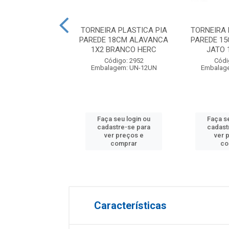
A PLASTICA PIA
TORNEIRA PLASTICA PIA
TORNEIRA 
DE 15CM 1X2
PAREDE 18CM ALAVANCA
PAREDE 1
 BRANCA VIQUA
1X2 BRANCO HERC
JATO 
ódigo: 5389
Código: 2952
Códi
balagem: UN
Embalagem: UN-12UN
Embalag
 seu login ou
Faça seu login ou
Faça s
astre-se para
cadastre-se para
cadast
er preços e
ver preços e
ver 
comprar
comprar
co
Características