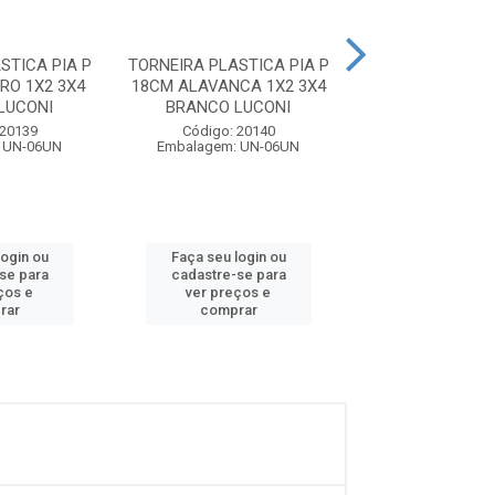
STICA PIA P
TORNEIRA PLASTICA PIA P
TORNEIRA PVC 
RO 1X2 3X4
18CM ALAVANCA 1X2 3X4
LEKAT
LUCONI
BRANCO LUCONI
Código: 28
 20139
Código: 20140
Embalagem: U
 UN-06UN
Embalagem: UN-06UN
login ou
Faça seu login ou
Faça seu log
se para
cadastre-se para
cadastre-se
ços e
ver preços e
ver preços
rar
comprar
compra