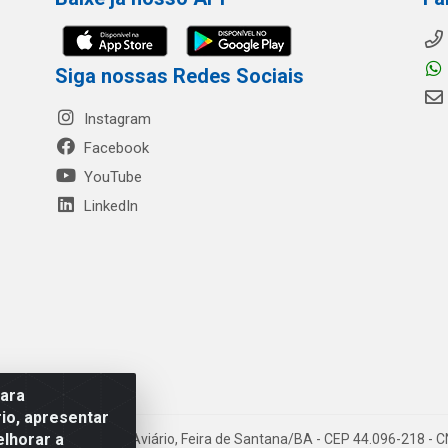
Siga nossas Redes Sociais
Instagram
Facebook
YouTube
LinkedIn
para
io, apresentar
elhorar a
- Rua Mercante, 699 - Aviário, Feira de Santana/BA - CEP 44.096-218 -