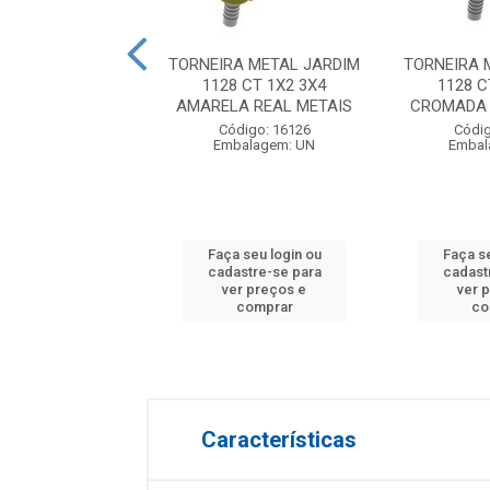
A JARDIM CHAVE
TORNEIRA METAL JARDIM
TORNEIRA 
ADA VEDANTE
1128 CT 1X2 3X4
1128 C
4 COM REDUCAO
AMARELA REAL METAIS
CROMADA 
3/...
Código: 16126
Códig
Embalagem: UN
Embal
digo: 24079
balagem: UN
Faça seu login ou
Faça se
 seu login ou
cadastre-se para
cadast
astre-se para
ver preços e
ver 
er preços e
comprar
co
comprar
Características