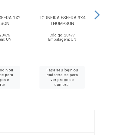
SFERA 1X2
TORNEIRA ESFERA 3X4
TORNEIRA JARD
PSON
THOMPSON
CROMADA VE
1/2X3/4 COM 
3/...
 28476
Código: 28477
em: UN
Embalagem: UN
Código: 24
Embalagem:
login ou
Faça seu login ou
Faça seu log
se para
cadastre-se para
cadastre-se 
ços e
ver preços e
ver preços
rar
comprar
comprar