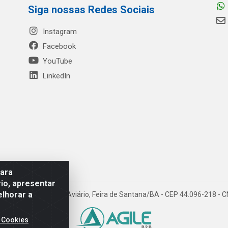
Siga nossas Redes Sociais
Instagram
Facebook
YouTube
LinkedIn
para
io, apresentar
elhorar a
- Rua Mercante, 699 - Aviário, Feira de Santana/BA - CEP 44.096-218 -
 Cookies