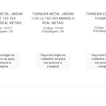
METAL JARDIM
TORNEIRA METAL JARDIM
TORNEIRA E
T 1X2 3X4
1130 LG 1X2 3X4 AMARELO
THOM
REAL METAIS
REAL METAIS
Código:
o: 16127
Código: 16128
Embalag
agem: UN
Embalagem: UN
u login ou
Faça seu login ou
Faça seu 
re-se para
cadastre-se para
cadastre-
preços e
ver preços e
ver pre
mprar
comprar
comp