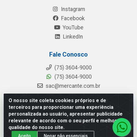
Instagram
Facebook
YouTube
LinkedIn
Fale Conosco
(75) 3604-9000
(75) 3604-9000
sac@mercante.com.br
O nosso site coleta cookies próprios e de
terceiros para proporcionar uma experiência
Mercante Distribuidora - Rua Mercante, 699 - Aviário, Feira de
personalizada ao usuário, apresentar publicidade
Santana/BA - CEP 44.096-218 - CNPJ 96.755.848/0001-08
relevante de acordo com o seu perfil e melhorar a
qualidade do nosso site.
Aceito
Negar não essenciais