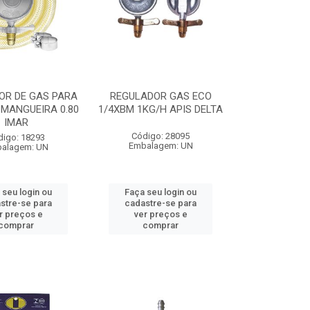
OR DE GAS PARA
REGULADOR GAS ECO
MANGUEIRA 0.80
1/4XBM 1KG/H APIS DELTA
IMAR
Código: 28095
digo: 18293
Embalagem: UN
alagem: UN
 seu login ou
Faça seu login ou
stre-se para
cadastre-se para
r preços e
ver preços e
comprar
comprar