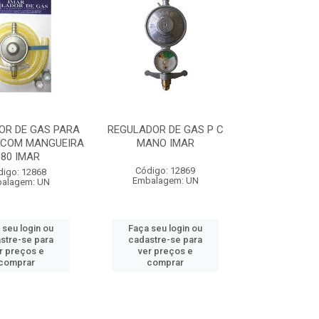
OR DE GAS PARA
REGULADOR DE GAS P C
 COM MANGUEIRA
MANO IMAR
.80 IMAR
Código: 12869
digo: 12868
Embalagem: UN
alagem: UN
 seu login ou
Faça seu login ou
stre-se para
cadastre-se para
r preços e
ver preços e
comprar
comprar