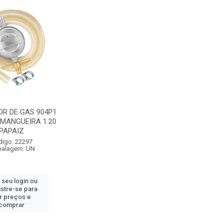
R DE GAS 904P1
MANGUEIRA 1.20
PAPAIZ
digo: 22297
alagem: UN
 seu login ou
stre-se para
r preços e
comprar