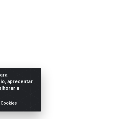
para
io, apresentar
elhorar a
 Cookies