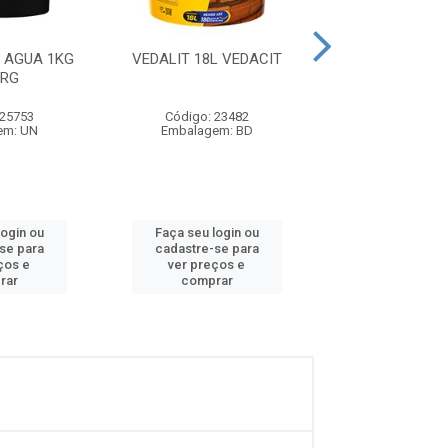
 AGUA 1KG
VEDALIT 18L VEDACIT
VEDAPREN P
ORG
BRANCO 3.6KG 
 25753
Código: 23482
Código: 19
em: UN
Embalagem: BD
Embalagem:
login ou
Faça seu login ou
Faça seu log
se para
cadastre-se para
cadastre-se
ços e
ver preços e
ver preços
rar
comprar
compra