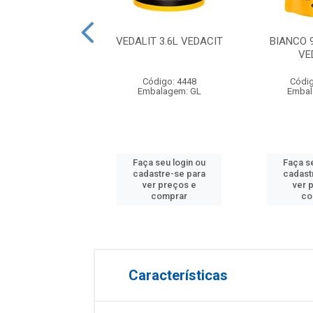
TURA PEDRAS
VEDALIT 3.6L VEDACIT
BIANCO 
URAIS PALHA
VE
INO HYDRONORTH
Código: 4448
Códig
digo: 28633
Embalagem: GL
Embal
agem: BD-20KG
 seu login ou
Faça seu login ou
Faça s
astre-se para
cadastre-se para
cadast
er preços e
ver preços e
ver 
comprar
comprar
co
Características