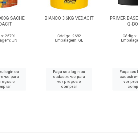
900G SACHE
BIANCO 3.6KG VEDACIT
PRIMER BASE
DACIT
Q-B
o: 25791
Código: 2682
Código:
agem: UN
Embalagem: GL
Embalag
eu login ou
Faça seu login ou
Faça seu 
re-se para
cadastre-se para
cadastre-
preços e
ver preços e
ver pre
mprar
comprar
comp