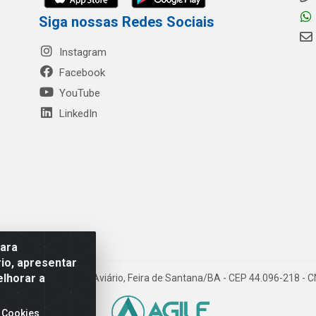
Siga nossas Redes Sociais
Instagram
Facebook
YouTube
LinkedIn
para
io, apresentar
elhorar a
- Rua Mercante, 699 - Aviário, Feira de Santana/BA - CEP 44.096-218 -
 Cookies