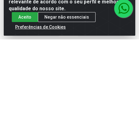
relevante de acordo com o seu perfil e melhorar a
qualidade do nosso site.
Aceito
Negar não essenciais
Faça seu login ou
Faça seu login ou
cadastre-se para
cadastre-se para
Preferências de Cookies
ver preços e
ver preços e
comprar
comprar
TINTA ACRILICO SEMI
BRILHO BRANCO NEVE 3.6L
VIVA