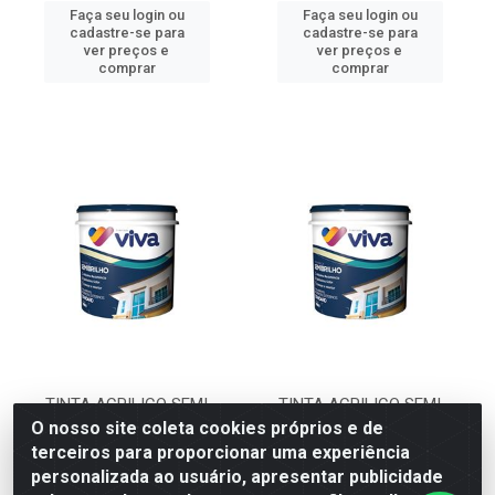
Faça seu login ou
Faça seu login ou
cadastre-se para
cadastre-se para
ver preços e
ver preços e
comprar
comprar
TINTA ACRILICO SEMI
TINTA ACRILICO SEMI
BRILHO BRANCO GELO 15L
BRILHO BRANCO NEVE 15L
O nosso site coleta cookies próprios e de
VIVA
VIVA
terceiros para proporcionar uma experiência
Código: 24398
Código: 24396
personalizada ao usuário, apresentar publicidade
Embalagem: BD-15L
Embalagem: BD-15L