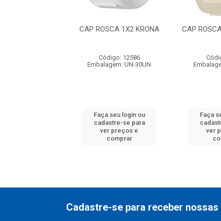
ROSCA 1.1X2
CAP ROSCA 1X2 KRONA
CAP ROSCA
AMANCO
ódigo: 7382
Código: 12586
Códi
agem: UN-10UN
Embalagem: UN-30UN
Embalag
 seu login ou
Faça seu login ou
Faça se
astre-se para
cadastre-se para
cadast
er preços e
ver preços e
ver 
comprar
comprar
co
Cadastre-se para receber nossas 