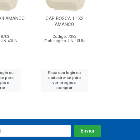
X4 AMANCO
CAP ROSCA 1.1X2
CAP ROSCA 1X
AMANCO
 8703
Código: 7382
Código: 12
 UN-40UN
Embalagem: UN-10UN
Embalagem: U
login ou
Faça seu login ou
Faça seu log
se para
cadastre-se para
cadastre-se 
ços e
ver preços e
ver preços
rar
comprar
comprar