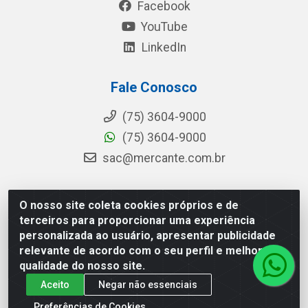
Facebook
YouTube
LinkedIn
Fale Conosco
(75) 3604-9000
(75) 3604-9000
sac@mercante.com.br
O nosso site coleta cookies próprios e de
Mercante Distribuidora - Rua Mercante, 699 - Aviário,
terceiros para proporcionar uma experiência
Feira de Santana/BA - CEP 44.096-218 - CNPJ
personalizada ao usuário, apresentar publicidade
96.755.848/0001-08
relevante de acordo com o seu perfil e melhorar a
qualidade do nosso site.
Aceito
Negar não essenciais
Preferências de Cookies