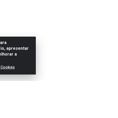
para
io, apresentar
elhorar a
 Cookies