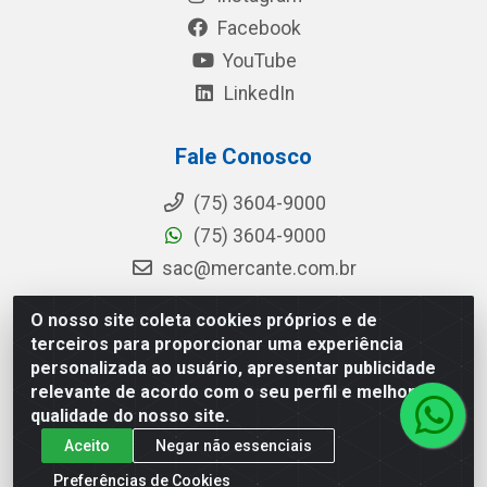
Facebook
YouTube
LinkedIn
Fale Conosco
(75) 3604-9000
(75) 3604-9000
sac@mercante.com.br
O nosso site coleta cookies próprios e de
terceiros para proporcionar uma experiência
Mercante Distribuidora - Rua Mercante, 699 - Aviário, Feira de
personalizada ao usuário, apresentar publicidade
Santana/BA - CEP 44.096-218 - CNPJ 96.755.848/0001-08
relevante de acordo com o seu perfil e melhorar a
qualidade do nosso site.
Aceito
Negar não essenciais
Preferências de Cookies