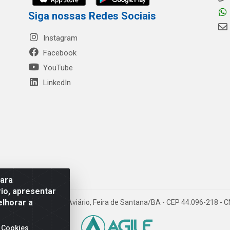
Siga nossas Redes Sociais
Instagram
Facebook
YouTube
LinkedIn
para
io, apresentar
elhorar a
- Rua Mercante, 699 - Aviário, Feira de Santana/BA - CEP 44.096-218 -
 Cookies