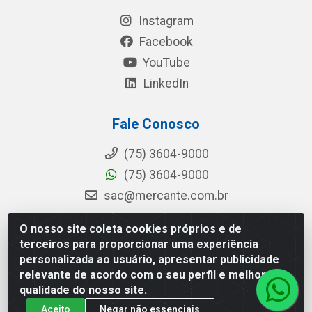
Instagram
Facebook
YouTube
LinkedIn
Fale Conosco
(75) 3604-9000
(75) 3604-9000
sac@mercante.com.br
O nosso site coleta cookies próprios e de
terceiros para proporcionar uma experiência
Mercante Distribuidora - Rua Mercante, 699 - Aviário, Feira de
personalizada ao usuário, apresentar publicidade
Santana/BA - CEP 44.096-218 - CNPJ 96.755.848/0001-08
relevante de acordo com o seu perfil e melhorar a
qualidade do nosso site.
Aceito
Negar não essenciais