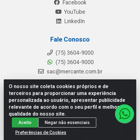
Facebook
YouTube
LinkedIn
Fale Conosco
(75) 3604-9000
(75) 3604-9000
sac@mercante.com.br
O nosso site coleta cookies próprios e de
terceiros para proporcionar uma experiência
Mercante Distribuidora - Rua Mercante, 699 - Aviário, Feira de
personalizada ao usuário, apresentar publicidade
Santana/BA - CEP 44.096-218 - CNPJ 96.755.848/0001-08
relevante de acordo com o seu perfil e melhorar a
qualidade do nosso site.
Aceito
Negar não essenciais
Preferências de Cookies