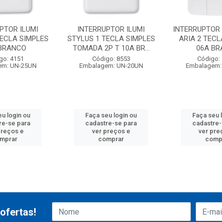
PTOR ILUMI
INTERRUPTOR ILUMI
INTERRUPTOR
TECLA SIMPLES
STYLUS 1 TECLA SIMPLES
ARIA 2 TECL
 BRANCO
TOMADA 2P T 10A BR...
06A B
go: 4151
Código: 8553
Código:
em: UN-25UN
Embalagem: UN-20UN
Embalagem:
eu login ou
Faça seu login ou
Faça seu 
re-se para
cadastre-se para
cadastre-
preços e
ver preços e
ver pre
mprar
comprar
comp
ofertas!