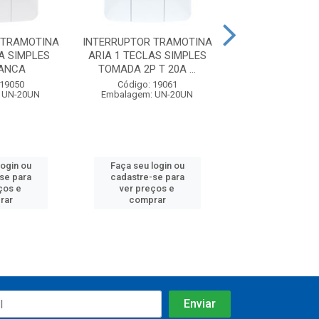
 TRAMOTINA
INTERRUPTOR TRAMOTINA
INTERRUPTOR I
A SIMPLES
ARIA 1 TECLAS SIMPLES
TECLA SIMPL
RANCA
TOMADA 2P T 20A ...
BRANCA PL
 19050
Código: 19061
Código: 28
 UN-20UN
Embalagem: UN-20UN
Embalagem: U
login ou
Faça seu login ou
Faça seu log
se para
cadastre-se para
cadastre-se
ços e
ver preços e
ver preços
rar
comprar
compra