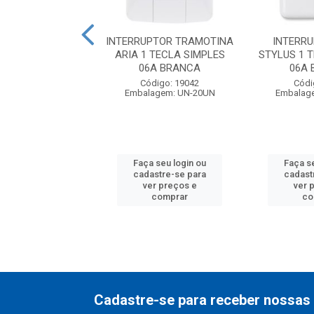
ADEIRA NYLON
INTERRUPTOR TRAMOTINA
INTERRU
 BRANCA FOXLUX
ARIA 1 TECLA SIMPLES
STYLUS 1 
06A BRANCA
06A
digo: 16597
Código: 19042
Códi
agem: CL-100UN
Embalagem: UN-20UN
Embalag
 seu login ou
Faça seu login ou
Faça s
astre-se para
cadastre-se para
cadast
er preços e
ver preços e
ver 
comprar
comprar
co
Cadastre-se para receber nossas 