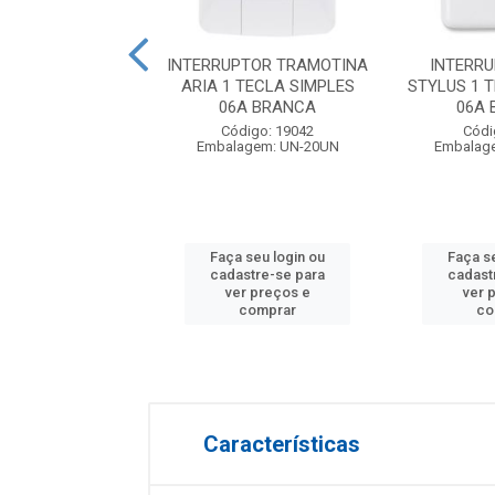
ADEIRA NYLON
INTERRUPTOR TRAMOTINA
INTERRU
 BRANCA FOXLUX
ARIA 1 TECLA SIMPLES
STYLUS 1 
06A BRANCA
06A
digo: 16597
Código: 19042
Códi
agem: CL-100UN
Embalagem: UN-20UN
Embalag
 seu login ou
Faça seu login ou
Faça s
astre-se para
cadastre-se para
cadast
er preços e
ver preços e
ver 
comprar
comprar
co
Características