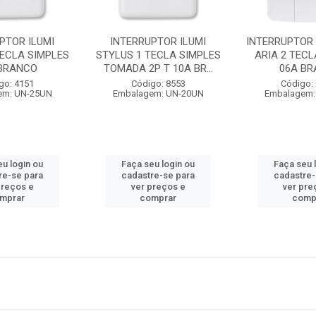
PTOR ILUMI
INTERRUPTOR ILUMI
INTERRUPTOR
TECLA SIMPLES
STYLUS 1 TECLA SIMPLES
ARIA 2 TECL
 BRANCO
TOMADA 2P T 10A BR...
06A B
go: 4151
Código: 8553
Código:
em: UN-25UN
Embalagem: UN-20UN
Embalagem:
eu login ou
Faça seu login ou
Faça seu 
re-se para
cadastre-se para
cadastre-
preços e
ver preços e
ver pre
mprar
comprar
comp