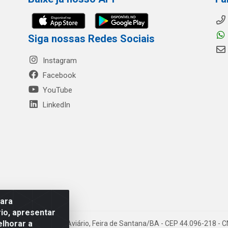
Siga nossas Redes Sociais
Instagram
Facebook
YouTube
LinkedIn
para
io, apresentar
elhorar a
- Rua Mercante, 699 - Aviário, Feira de Santana/BA - CEP 44.096-218 -