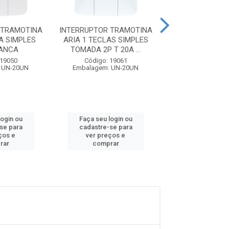
 TRAMOTINA
INTERRUPTOR TRAMOTINA
INTERRUPTOR I
A SIMPLES
ARIA 1 TECLAS SIMPLES
TECLA SIMPL
RANCA
TOMADA 2P T 20A ...
BRANCA PL
 19050
Código: 19061
Código: 28
 UN-20UN
Embalagem: UN-20UN
Embalagem: U
login ou
Faça seu login ou
Faça seu log
se para
cadastre-se para
cadastre-se
ços e
ver preços e
ver preços
rar
comprar
compra