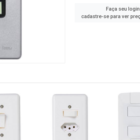
Faça seu login
cadastre-se para ver pre