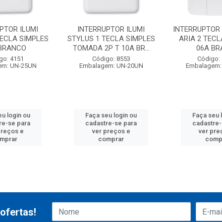
PTOR ILUMI
INTERRUPTOR ILUMI
INTERRUPTOR
TECLA SIMPLES
STYLUS 1 TECLA SIMPLES
ARIA 2 TECL
 BRANCO
TOMADA 2P T 10A BR...
06A B
go: 4151
Código: 8553
Código:
em: UN-25UN
Embalagem: UN-20UN
Embalagem:
eu login ou
Faça seu login ou
Faça seu 
re-se para
cadastre-se para
cadastre-
preços e
ver preços e
ver pre
mprar
comprar
comp
ofertas!