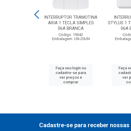
ADEIRA NYLON
INTERRUPTOR TRAMOTINA
INTERRU
 BRANCA FOXLUX
ARIA 1 TECLA SIMPLES
STYLUS 1 
06A BRANCA
06A
digo: 16597
Código: 19042
Códi
agem: CL-100UN
Embalagem: UN-20UN
Embalag
 seu login ou
Faça seu login ou
Faça s
astre-se para
cadastre-se para
cadast
er preços e
ver preços e
ver 
comprar
comprar
co
Cadastre-se para receber nossas 