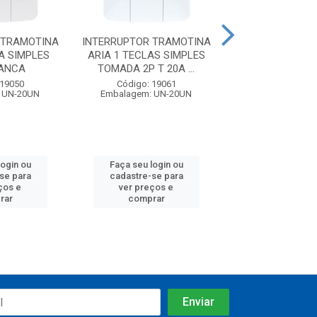
 TRAMOTINA
INTERRUPTOR TRAMOTINA
INTERRUPTOR I
A SIMPLES
ARIA 1 TECLAS SIMPLES
TECLA SIMPL
RANCA
TOMADA 2P T 20A ...
BRANCA PL
 19050
Código: 19061
Código: 28
 UN-20UN
Embalagem: UN-20UN
Embalagem: U
login ou
Faça seu login ou
Faça seu log
se para
cadastre-se para
cadastre-se
ços e
ver preços e
ver preços
rar
comprar
compra