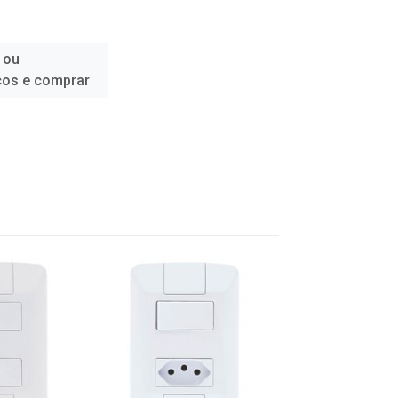
 ou
ços e comprar